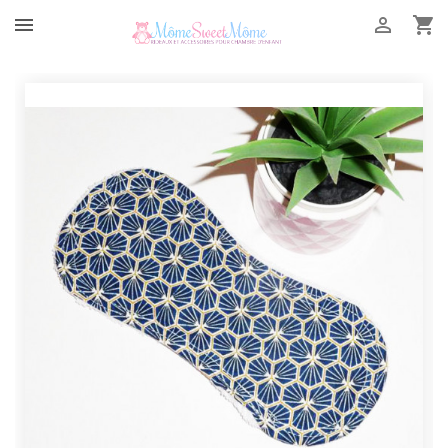


