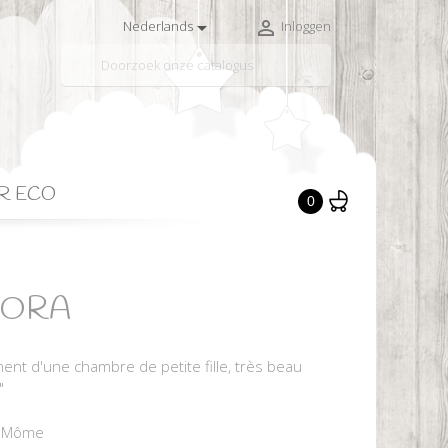


Nederlands
Inloggen

R ECO
0
 DORA
ment d'une chambre de petite fille, très beau
"
t Môme