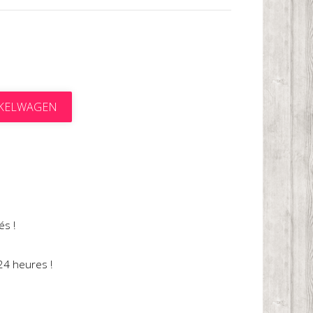
NKELWAGEN
t
és !
24 heures !