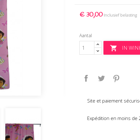
€ 30,00
Inclusief belasting
Aantal
IN WI

Delen
Tweet
Pinteres
Site et paiement sécuris
Expédition en moins de 