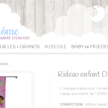
UR LES + GRANDS
A L'ECOLE
BABY en MOEDE
t DORA
Rideau enfant
L' indispensable pour l'orne
rideau aux motifs de " DORA 
CONFECTION
: Môme Swee