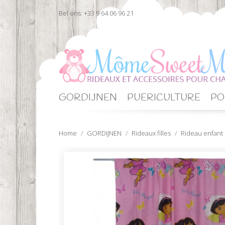
Bel ons:
+33 9 64 06 96 21
GORDIJNEN
PUERICULTURE
PO
Home
GORDIJNEN
Rideaux filles
Rideau enfan