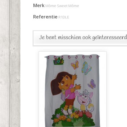
Merk
Môme Sweet Môme
Referentie
R1DLE
Je bent misschien ook geïnteresseerd