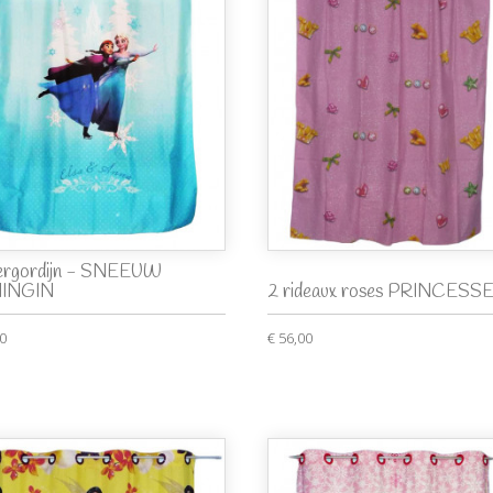
ergordijn - SNEEUW
INGIN
2 rideaux roses PRINCESS
00
€ 56,00