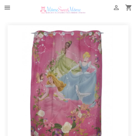


