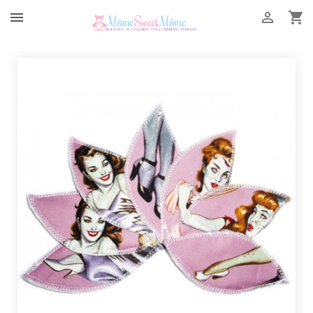


