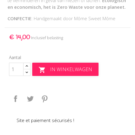
te verminderen in geval van niezen of lachen.
Ecologisch
en economisch, het is Zero Waste voor onze planeet.
CONFECTIE
: Handgemaakt door Môme Sweet Môme
€ 14,00
Inclusief belasting
Aantal
IN WINKELWAGEN

Delen
Tweet
Pinterest
Site et paiement sécurisés !